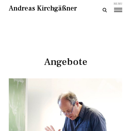
Skip
MENU
Andreas Kirchgäßner
to
open
content
search
form
Angebote